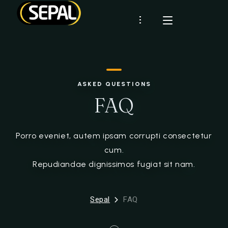
Présentation
SEPAL
Certifications
ASKED QUESTIONS
Démarche RSE
CLIENTS
FAQ
Industrie
Historique
RHD
MARQUES
Porro eveniet, autem ipsam corrupti consectetur
RECETTES
cum.
Repudiandae dignissimos fugiat sit nam.
ACTUS
CONTACT
Sepal
FAQ
Espace client