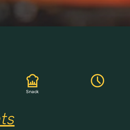
Snack
nts