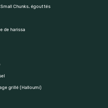
 Small Chunks, égouttés
te de harissa
e
sel
ge grillé (Halloumi)