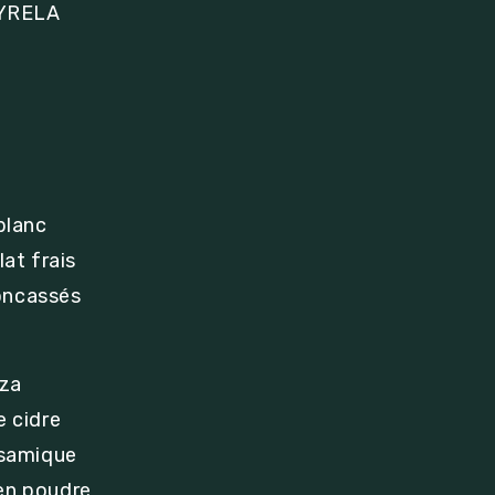
 JYRELA
blanc
lat frais
oncassés
lza
e cidre
lsamique
en poudre