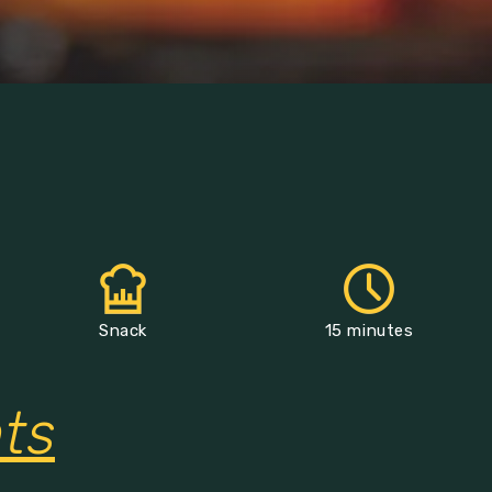
Snack
15 minutes
nts