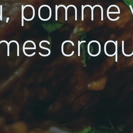
u, pomme 
mes croq