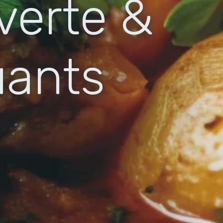
verte &
uants