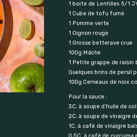
1 boite de Lentilles 5/1
1 Cube de tofu fumé
1 Pomme verte
1 Oignon rouge
1 Grosse betterave crue
100g Mâche
1 Petite grappe de raisin 
Quelques brins de persil p
100g Cerneaux de noix c
Pour la sauce :
3C. à soupe d’huile de co
2C. à soupe de vinaigre d
1C. à café de vinaigre ba
0,5C. à café de curcuma 