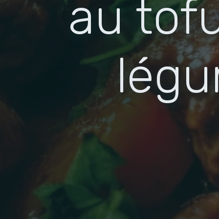
au tof
légu