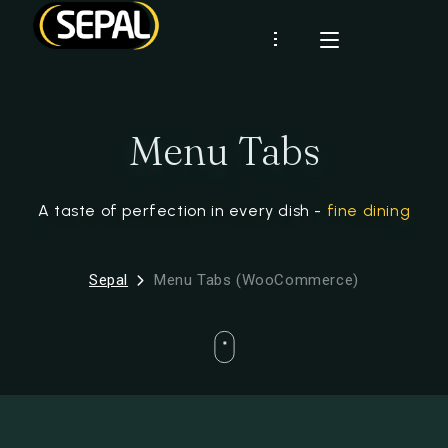
Présentation
Menu Tabs
SEPAL
Certifications
Démarche RSE
CLIENTS
Industrie
A taste of perfection in every dish -
fine dining
Historique
RHD
MARQUES
Sepal
Menu Tabs (WooCommerce)
RECETTES
ACTUS
CONTACT
Espace client