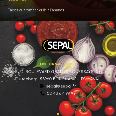
Tacos au fromage grillé à l’ananas
INFORMATIONS
ZI SUD, BOULEVARD GRANDS BOUESSAYS, 3 rue
Gutenberg, 53960 BONCHAMP-LES-LAVAL
sepal@sepal.fr
02 43 67 99 99