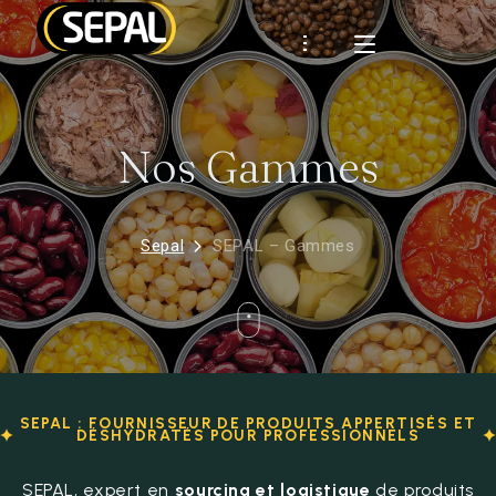
Présentation
Nos Gammes
SEPAL
Certifications
Démarche RSE
CLIENTS
Industrie
Historique
Sepal
SEPAL – Gammes
RHD
MARQUES
RECETTES
ACTUS
CONTACT
SEPAL : FOURNISSEUR DE PRODUITS APPERTISÉS ET
DÉSHYDRATÉS POUR PROFESSIONNELS
Espace client
SEPAL, expert en
sourcing et logistique
de produits