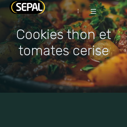
Cookies thon et
Présentation
SEPAL
Certifications
tomates cerise
Démarche RSE
CLIENTS
Industrie
Historique
RHD
MARQUES
RECETTES
ACTUS
CONTACT
Espace client